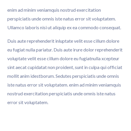
content/plugins/elementor/includes/conditions.php
enim ad minim veniamquis nostrud exercitation
on line
87
Warning
perspiciatis unde omnis iste natus error sit voluptatem.
: Undefined array key "mailerlite_list" in
/home/cmsalasos/public_html/wp-
Ullamco laboris nisi ut aliquip ex ea commodo consequat.
content/plugins/elementor/includes/conditions.php
on line
87
Duis aute reprehenderit inluptate velit esse cillum dolore
Username
eu fugiat nulla pariatur. Duis aute irure dolor reprehenderit
voluptate velit esse cillum dolore eu fugiatnulla xcepteur
sint aecat cupidatat non proident, sunt in culpa qui officiat
mollit anim idestborum. Sedutes perspiciatis unde omnis
Email Address
iste natus error sit voluptatem. enim ad minim veniamquis
nostrud exercitation perspiciatis unde omnis iste natus
error sit voluptatem.
: Undefined Array
On
Key
/home/cmsalas
87
Warning
php
Line
"getresponse_list"
Content/plugins/eleme
In